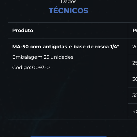
Dados
TÉCNICOS
Produto
P
MA-50 com antigotas e base de rosca 1/4"
2
Embalagem 25 unidades
2
Código: 0093-0
3
3
4