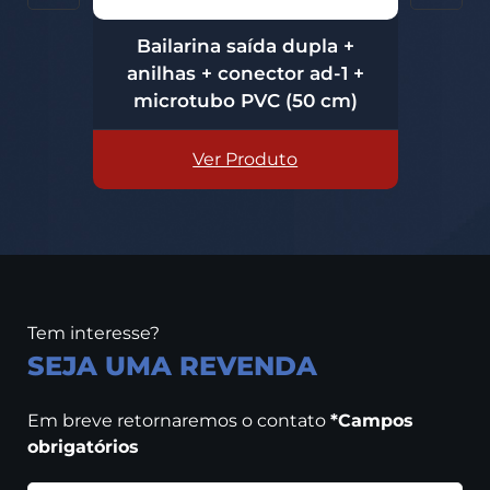
Bailarina saída dupla +
ca
anilhas + conector ad-1 +
microtubo PVC (50 cm)
m
Ver Produto
Tem interesse?
SEJA UMA REVENDA
Em breve retornaremos o contato
*Campos
obrigatórios