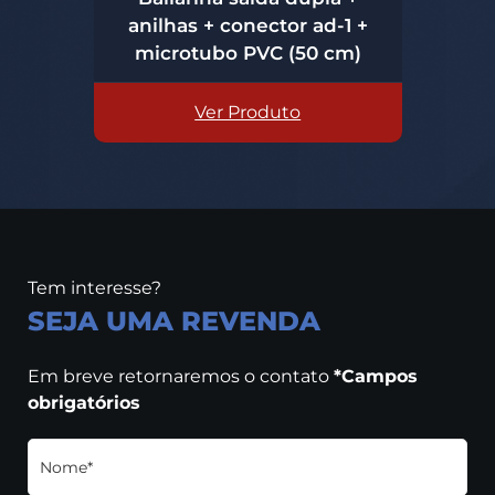
 +
anilhas + conector ad-1 +
0
microtubo PVC (50 cm)
m
Ver Produto
Tem interesse?
SEJA UMA REVENDA
Em breve retornaremos o contato
*Campos
obrigatórios
Nome*