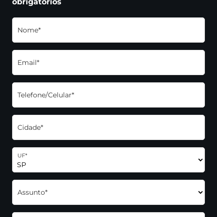
obrigatórios
Nome*
Email*
Telefone/Celular*
Cidade*
UF*
Assunto*