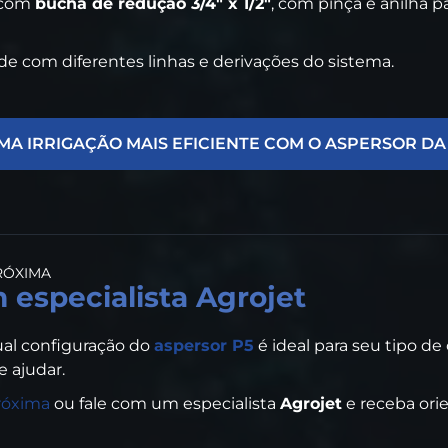
o com
bucha de redução 3/4" x 1/2"
, com pinça e anilha 
de com diferentes linhas e derivações do sistema.
MA IRRIGAÇÃO MAIS EFICIENTE COM O ASPERSOR DA
RÓXIMA
 especialista Agrojet
ual configuração do
aspersor P5
é ideal para seu tipo de
e ajudar.
róxima
ou fale com um especialista
Agrojet
e receba ori