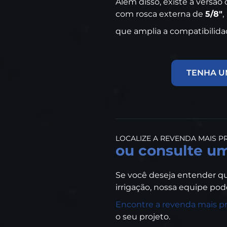
Além disso, existe a versã
com rosca externa de
5/8"
,
que amplia a compatibilida
TENHA U
LOCALIZE A REVENDA MAIS P
ou consulte um
Se você deseja entender q
irrigação, nossa equipe pod
Encontre a revenda mais p
o seu projeto.