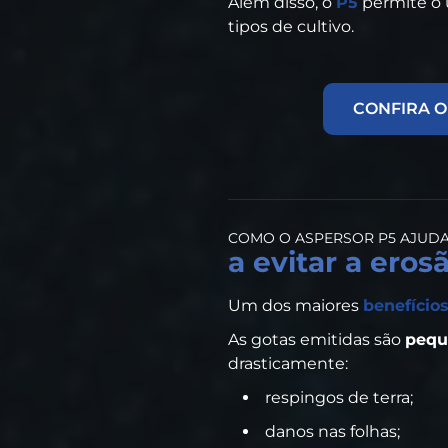
Além disso, o
P5
permite o
tipos de cultivo.
CONFIRA O
COMO O ASPERSOR P5 AJUD
a evitar a eros
Um dos maiores
benefício
As gotas emitidas são
pequ
drasticamente:
respingos de terra;
danos nas folhas;