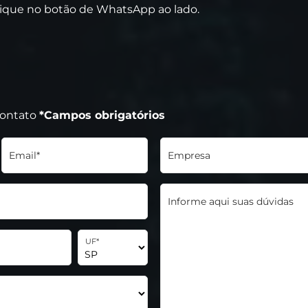
lique no botão de WhatsApp ao lado.
contato
*Campos obrigatórios
Email*
Empresa
Informe aqui suas dúvidas
UF*