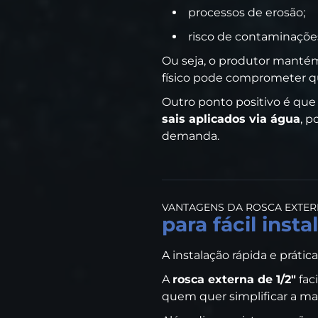
processos de erosão;
risco de contaminaçõe
Ou seja, o produtor mant
físico pode comprometer qu
Outro ponto positivo é que
sais aplicados via água
, p
demanda.
VANTAGENS DA ROSCA EXTERN
para fácil inst
A instalação rápida e práti
A
rosca externa de 1/2"
fac
quem quer simplificar a ma