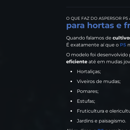
O QUE FAZ DO ASPERSOR P5 
para hortas e f
Quando falamos de
cultivo
É exatamente aí que o
P5
m
O modelo foi desenvolvido p
eficiente
até em mudas joven
Hortaliças;
Viveiros de mudas;
Pomares;
Estufas;
Fruticultura e olericult
Jardins e paisagismo.