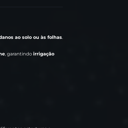
anos ao solo ou às folhas
.
me
, garantindo
irrigação