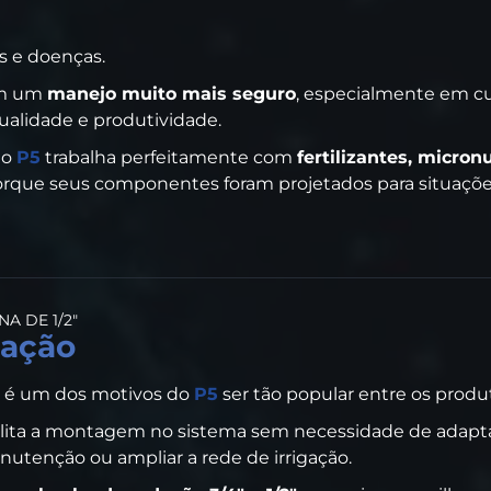
s e doenças.
ém um
manejo muito mais seguro
, especialmente em c
alidade e produtividade.
 o
P5
trabalha perfeitamente com
fertilizantes, micron
orque seus componentes foram projetados para situações
A DE 1/2"
alação
ca é um dos motivos do
P5
ser tão popular entre os produ
ilita a montagem no sistema sem necessidade de adapta
nutenção ou ampliar a rede de irrigação.