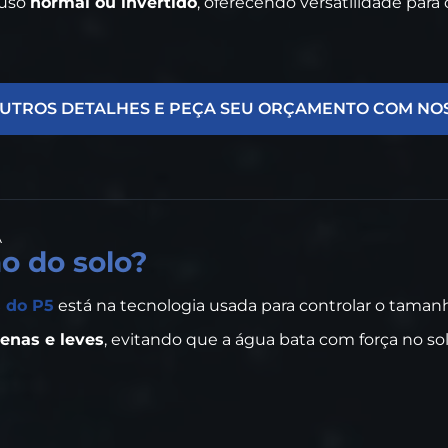
 uso
normal ou invertido
, oferecendo versatilidade para 
UTROS DETALHES E PEÇA SEU ORÇAMENTO COM NO
A
ão do solo?
s do P5
está na tecnologia usada para controlar o taman
enas e leves
, evitando que a água bata com força no sol