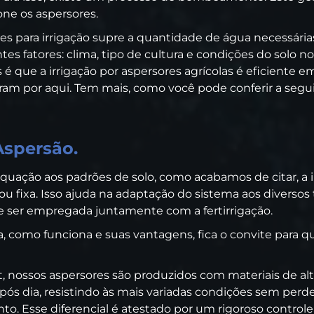
one os aspersores.
s para irrigação supre a quantidade de água necessárias
tes fatores: clima, tipo de cultura e condições do solo no
 que a irrigação por aspersores agrícolas é eficiente e
ram por aqui. Tem mais, como você pode conferir a segui
Aspersão.
quação aos padrões de solo, como acabamos de citar, a i
u fixa. Isso ajuda na adaptação do sistema aos diversos 
e ser empregada juntamente com a fertirrigação.
a, como funciona e suas vantagens, fica o convite para 
 nossos aspersores são produzidos com materiais de alt
pós dia, resistindo às mais variadas condições sem perder
. Esse diferencial é atestado por um rigoroso controle