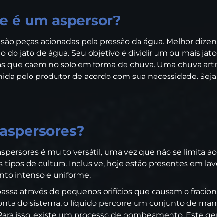
e é um aspersor?
são peças acionadas pela pressão da água. Melhor dize
ão do jato de água. Seu objetivo é dividir um ou mais jat
 que caem no solo em forma de chuva. Uma chuva artif
nida pelo produtor de acordo com sua necessidade. Seja 
 aspersores?
aspersores é muito versátil, uma vez que não se limita 
ipos de cultura. Inclusive, hoje estão presentes em lav
nto intenso e uniforme.
assa através de pequenos orifícios que causam o fracio
onta do sistema, o líquido percorre um conjunto de man
 Para isso, existe um processo de bombeamento. Este ger