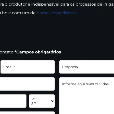
 o produtor e indispensável para os processos de irriga
da hoje com um de
nossos especialistas
.
contato
*Campos obrigatórios
Email*
Empresa
Informe aqui suas dúvidas
UF*