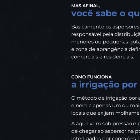
MAS AFINAL,
você sabe o qu
Basicamente os aspersores 
responsável pela distribuiç
menores ou pequenas gotas
e zona de abrangência defi
comerciais e residenciais.
COMO FUNCIONA
a irrigação por
O método de irrigação por 
e nem a apenas um ou mais t
locais que exijam molhame
A água vem sob pressão e p
de chegar ao aspersor na p
interligados por conexões.